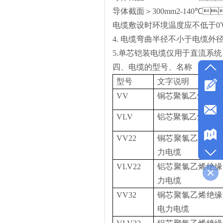
导体截面
＞
300mm2-140
℃

电缆敷设时环境温度应不低于
0
4.
电缆弯曲半径不小于电缆外
5.单芯铠装电缆仅用于直流系统
四、电缆的型号、名称
型号
文字说明
VV
铜芯聚氯乙烯绝缘
VLV
铝芯聚氯乙烯绝缘
VV22
铜芯聚氯乙烯绝缘
力电缆
VLV22
铝芯聚氯乙烯绝缘
力电缆
VV32
铜芯聚氯乙烯绝缘
电力电缆