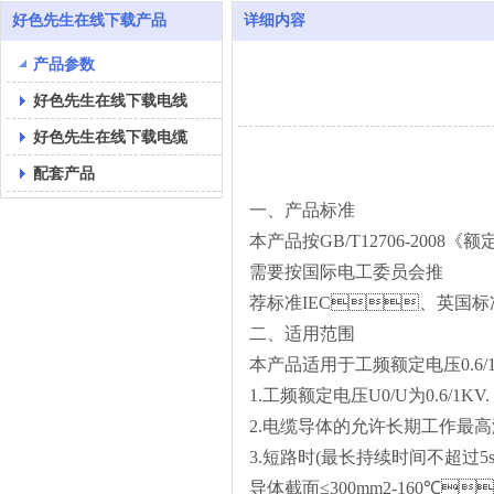
好色先生在线下载产品
详细内容
产品参数
好色先生在线下载电线
好色先生在线下载电缆
配套产品
一、
产品标准
本产品按
GB/T12706-2008《
需要按国际电工委员会推
荐标准
IEC、英国标准
二、
适用范围
本产品适用于工频额定电压
0.
1.工频额定电压U0/U为0.6/1KV.
2.电缆导体的允许长期工作最高
3.短路时(最长持续时间不超过5
导体截面
≤300mm2
-
160
℃
